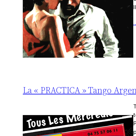
I
…
La « PRACTICA » Tango Argent
T
t
P
p