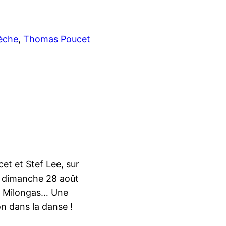
èche
, 
Thomas Poucet
t et Stef Lee, sur
au dimanche 28 août
 4 Milongas… Une
n dans la danse !