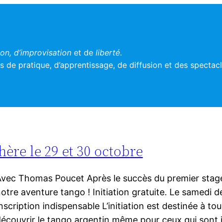
n, d’improvisation
et de
liberté
.
 de pratique, d’apprentissage, de diffusion et des spectac
hère le 29 et 30 octobre
vec Thomas Poucet Après le succès du premier stag
otre aventure tango ! Initiation gratuite. Le samedi 
nscription indispensable L’initiation est destinée à to
écouvrir le tango argentin même pour ceux qui sont i