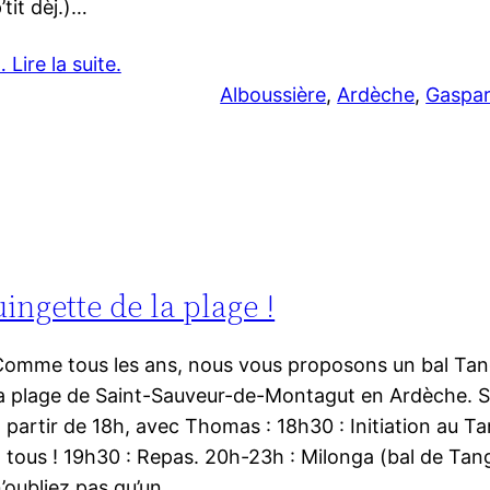
’tit dèj.)…
 Lire la suite.
Alboussière
, 
Ardèche
, 
Gaspar
ingette de la plage !
omme tous les ans, nous vous proposons un bal Tang
a plage de Saint-Sauveur-de-Montagut en Ardèche. 
 partir de 18h, avec Thomas : 18h30 : Initiation au T
 tous ! 19h30 : Repas. 20h-23h : Milonga (bal de Tang
’oubliez pas qu’un…