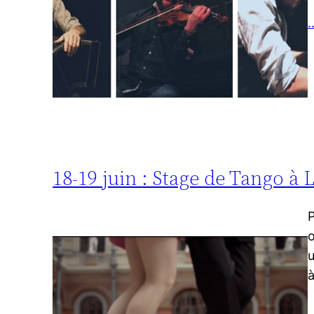
…
18-19 juin : Stage de Tango à
P
o
u
à
…