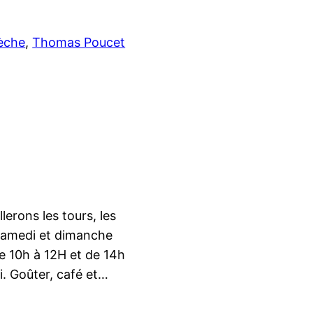
èche
, 
Thomas Poucet
lerons les tours, les
e samedi et dimanche
 10h à 12H et de 14h
. Goûter, café et…