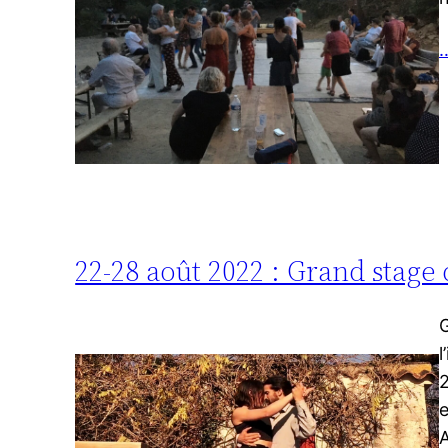
…
22-28 août 2022 : Grand stage
G
l
2
e