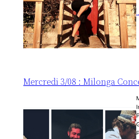
…
Mercredi 3/08 : Milonga Conc
M
I
P
G
P