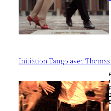
Initiation Tango avec Thomas 
P
t
P
2
B