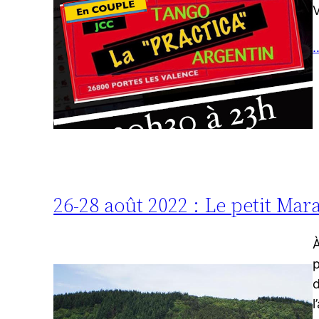
V
…
26-28 août 2022 : Le petit Mar
À
p
d
l