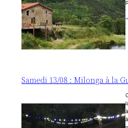
p
…
Samedi 13/08 : Milonga à la Gu
C
l
à
à
n