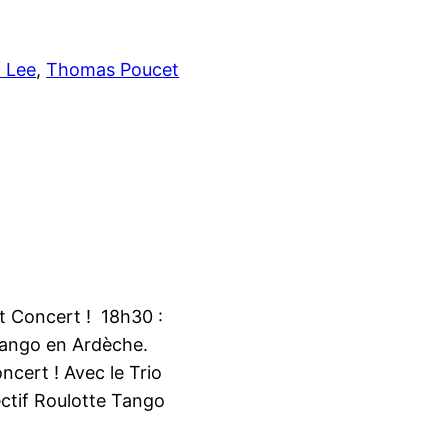
f Lee
, 
Thomas Poucet
t Concert ! 18h30 :
tango en Ardèche.
concert ! Avec le Trio
ectif Roulotte Tango