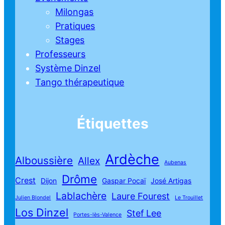
Milongas
Pratiques
Stages
Professeurs
Système Dinzel
Tango thérapeutique
Étiquettes
Ardèche
Alboussière
Allex
Aubenas
Drôme
Crest
Dijon
Gaspar Pocaï
José Artigas
Lablachère
Laure Fourest
Julien Blondel
Le Trouillet
Los Dinzel
Stef Lee
Portes-lès-Valence