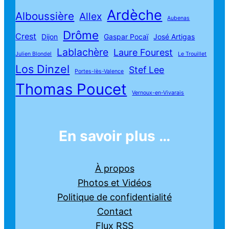
Ardèche
Alboussière
Allex
Aubenas
Drôme
Crest
Dijon
Gaspar Pocaï
José Artigas
Lablachère
Laure Fourest
Julien Blondel
Le Trouillet
Los Dinzel
Stef Lee
Portes-lès-Valence
Thomas Poucet
Vernoux-en-Vivarais
En savoir plus …
À propos
Photos et Vidéos
Politique de confidentialité
Contact
Flux RSS