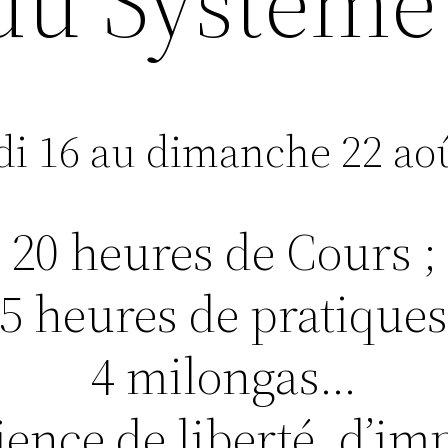
du Système 
di 16 au dimanche 22 aoû
20 heures de Cours ;
5 heures de pratiques
4 milongas…
ence de liberté, d’imp