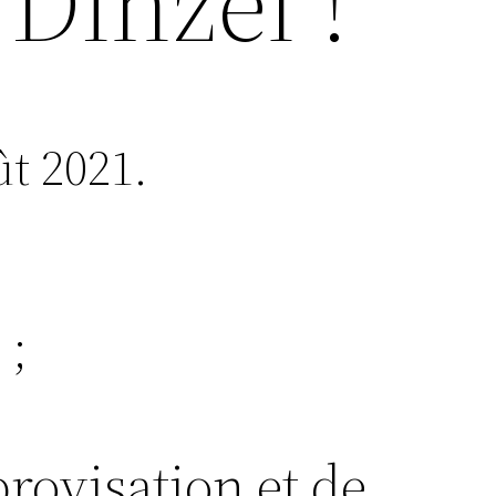
Dinzel !
t 2021.
 ;
rovisation et de