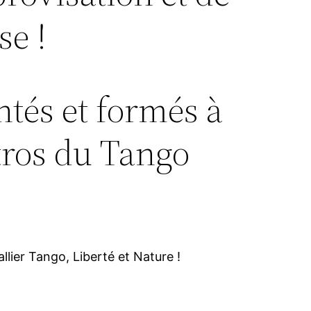
e !
tés et formés à
tros du Tango
lier Tango, Liberté et Nature !