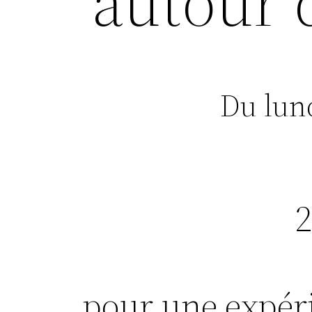
autour 
Du lun
2
pour une expéri