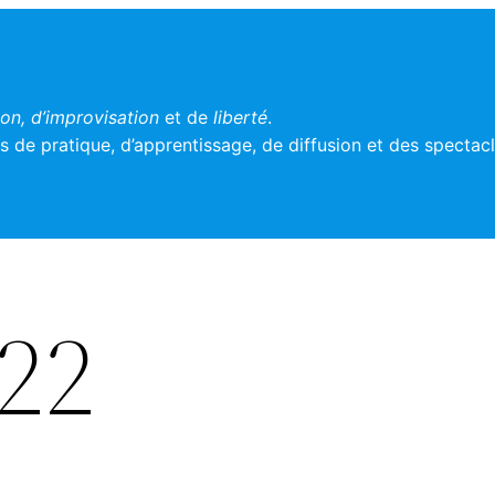
n, d’improvisation
et de
liberté
.
 de pratique, d’apprentissage, de diffusion et des spectac
022