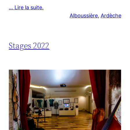
… Lire la suite.
Alboussière
, 
Ardèche
Stages 2022