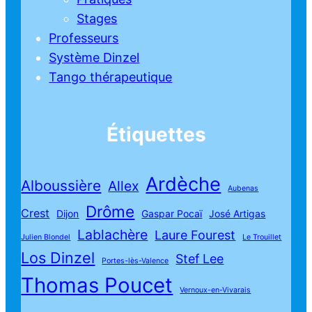
Stages
Professeurs
Système Dinzel
Tango thérapeutique
Étiquettes
Ardèche
Alboussière
Allex
Aubenas
Drôme
Crest
Dijon
Gaspar Pocaï
José Artigas
Lablachère
Laure Fourest
Julien Blondel
Le Trouillet
Los Dinzel
Stef Lee
Portes-lès-Valence
Thomas Poucet
Vernoux-en-Vivarais